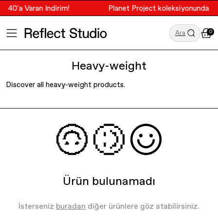
 %40'a Varan İndirim!
Planet Project koleksiyonunda %4
0
Ara
Heavy-weight
Discover all heavy-weight products.
ÖNE ÇIKANLAR
ÖNE ÇIKANLAR
Tüm Ürünler
Planet Project
Tüm Ürünler
Tüm Ürünler
T-Shirt
Socrates Dergi
Yeniler
Yeniler
Hoodie
GALATASARAY
Terry Koleksiyonu
Terry Koleksiyonu
Sweatshirt
TVF Market
Ürün bulunamadı
Resort Koleksiyonu
Resort Koleksiyonu
Eşofman Altı
Trail of Us
Çizgililer
Çizgililer
Aksesuar
İsterseniz
buradan
diğer ürünlere göz atabilirsiniz.