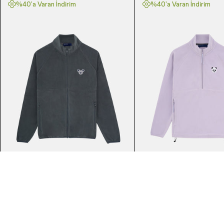
%40'a Varan İndirim
%40'a Varan İndirim
Planet Project
Planet Project
Koala Full Zip Polar - Antrasit
Panda Half-Zip Polar -