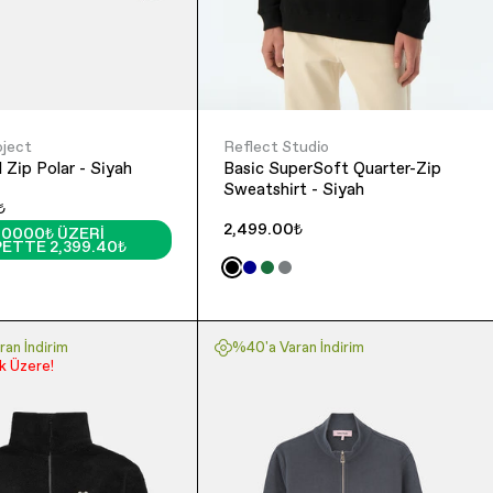
oject
Reflect Studio
l Zip Polar - Siyah
Basic SuperSoft Quarter-Zip
Sweatshirt - Siyah
₺
2,499.00₺
10000₺ ÜZERI
ETTE 2,399.40₺
an İndirim
%40'a Varan İndirim
 Üzere!