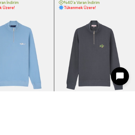
an İndirim
%40'a Varan İndirim
 Üzere!
Tükenmek Üzere!
oject
Planet Project
yaz Köpekbalığı
Caretta SuperSoft Quarter-Zip