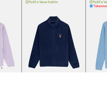
%40'a Varan İndirim
%40'a Var
Tükenmek
Planet Project
Planet Pr
 Lila
Geyik Full Zip Polar - Lacivert
Büyük Be