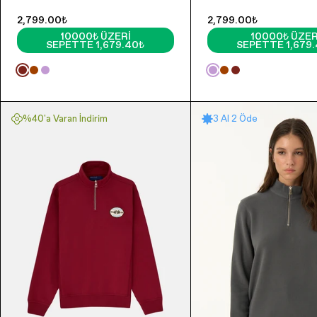
2,799.00₺
2,799.00₺
10000₺ ÜZERI
10000₺ ÜZER
SEPETTE 1,679.40₺
SEPETTE 1,679
%40'a Varan İndirim
3 Al 2 Öde