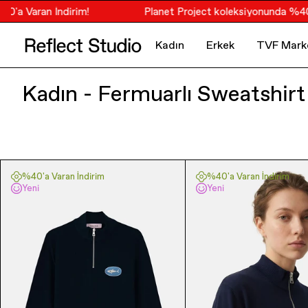
 Varan İndirim!
Planet Project koleksiyonunda %40'a va
Kadın
Erkek
TVF Mark
Kadın - Fermuarlı Sweatshirt
%40'a Varan İndirim
%40'a Varan İndirim
Yeni
Yeni