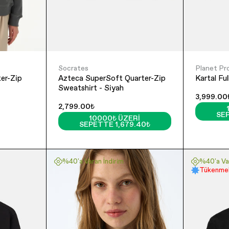
Socrates
Planet Pr
er-Zip
Azteca SuperSoft Quarter-Zip
Kartal Ful
Sweatshirt - Siyah
3,999.00
2,799.00₺
SEP
10000₺ ÜZERI
SEPETTE 1,679.40₺
%40'a Varan İndirim
%40'a Var
Tükenmek