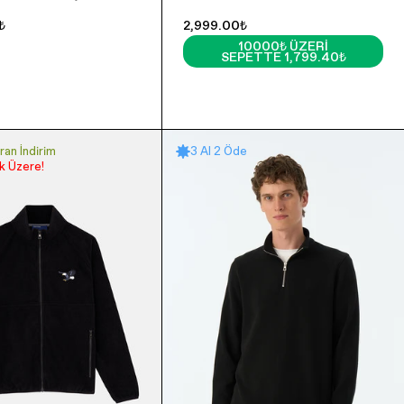
₺
2,999.00₺
10000₺ ÜZERI
SEPETTE 1,799.40₺
an İndirim
3 Al 2 Öde
 Üzere!