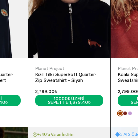
Planet Project
Planet Pr
uarter-
Kızıl Tilki SuperSoft Quarter-
Koala Su
ert
Zip Sweatshirt - Siyah
Sweatshir
2,799.00₺
2,799.00
I
10000₺ ÜZERI
.40₺
SEPETTE 1,679.40₺
SE
%40'a Varan İndirim
3 Al 2 Öd