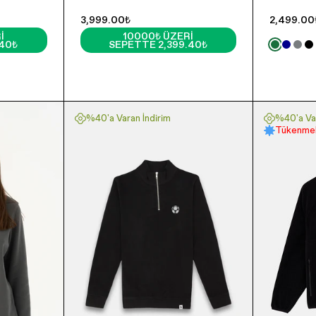
3,999.00₺
2,499.00
I
10000₺ ÜZERI
.40₺
SEPETTE 2,399.40₺
%40'a Varan İndirim
%40'a Var
Tükenmek