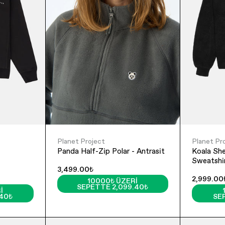
Planet Project
Planet Pr
Panda Half-Zip Polar - Antrasit
Koala Sherpa Qua
Sweatshir
3,499.00₺
2,999.00
10000₺ ÜZERI
SEPETTE 2,099.40₺
I
.40₺
SE