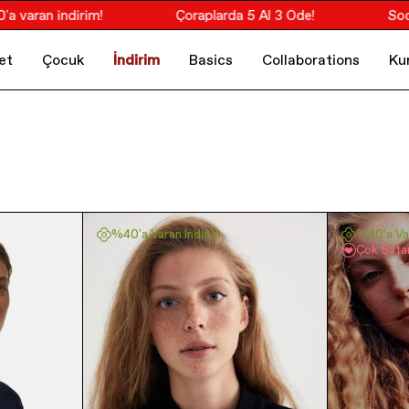
ran indirim!
Çoraplarda 5 Al 3 Öde!
Socrate
et
Çocuk
İndirim
Basics
Collaborations
Ku
%40'a Varan İndirim
%40'a Var
Çok Sata