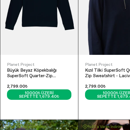
Planet Project
Planet Project
Büyük Beyaz Köpekbalığı
Kızıl Tilki SuperSoft Q
SuperSoft Quarter-Zip
Zip Sweatshirt - Laciv
Sweatshirt - Lacivert
2,799.00₺
2,799.00₺
10000₺ ÜZERI
10000₺ ÜZER
SEPETTE 1,679.40₺
SEPETTE 1,679
%40'a Varan İndirim
%40'a Varan İndirim