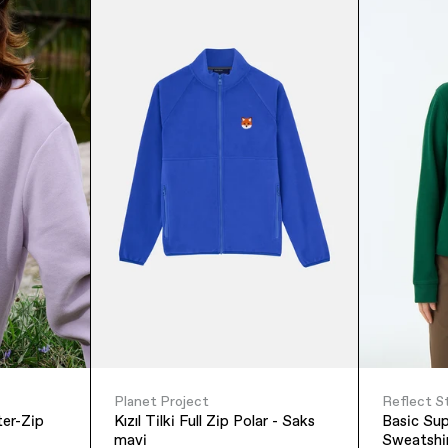
Planet Project
Reflect S
er-Zip
Kızıl Tilki Full Zip Polar - Saks
Basic SuperSoft
mavi
Sweatshir