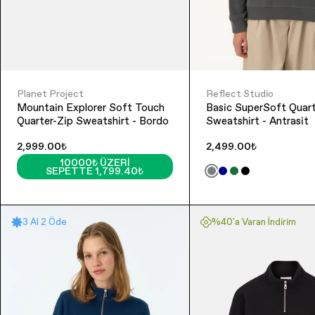
Planet Project
Reflect Studio
Mountain Explorer Soft Touch
Basic SuperSoft Quart
Quarter-Zip Sweatshirt - Bordo
Sweatshirt - Antrasit
2,999.00₺
2,499.00₺
10000₺ ÜZERI
SEPETTE 1,799.40₺
3 Al 2 Öde
%40'a Varan İndirim