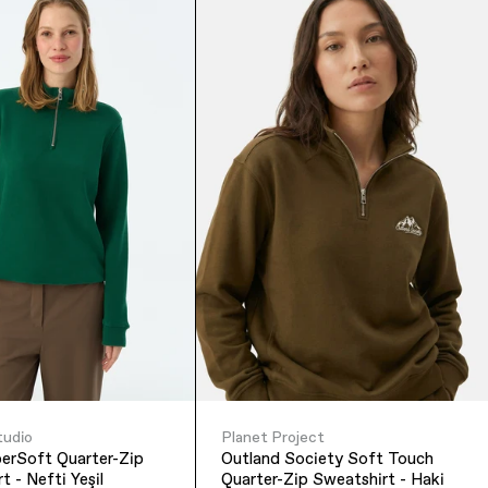
tudio
Planet Project
 Quarter-Zip
Outland Society Soft Touch
t - Nefti Yeşil
Quarter-Zip Sweatshirt - Haki