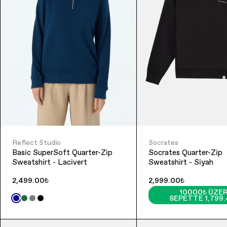
Reflect Studio
Socrates
Basic SuperSoft Quarter-Zip
Socrates Quarter-Zip
Sweatshirt - Lacivert
Sweatshirt - Siyah
2,499.00₺
2,999.00₺
10000₺ ÜZER
SEPETTE 1,799