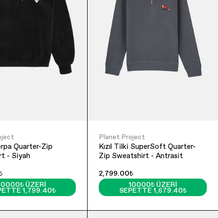
oject
Planet Project
rter-Zip
Kızıl Tilki SuperSoft Quarter-
t - Siyah
Zip Sweatshirt - Antrasit
₺
2,799.00₺
10000₺ ÜZERI
10000₺ ÜZERI
PETTE 1,799.40₺
SEPETTE 1,679.40₺