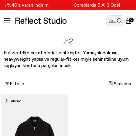
da %40'a varan indirim!
Çoraplarda 5 Al 3 Öde!
0
Ara
J-2
Full zip triko ceket modellerini keşfet. Yumuşak dokusu,
ÖNE ÇIKANLAR
ÖNE ÇIKANLAR
Tüm Ürünler
Planet Project
heavyweight yapısı ve regular-fit kesimiyle şehir stiline uyum
sağlayan konforlu parçaları incele.
Tüm Ürünler
Tüm Ürünler
T-Shirt
Socrates Dergi
Filtrele
Sıralama
Yeniler
Yeniler
Hoodie
GALATASARAY
Terry Koleksiyonu
Terry Koleksiyonu
Sweatshirt
Tükendi
TVF Market
Resort Koleksiyonu
Resort Koleksiyonu
Eşofman Altı
Trail of Us
Çizgililer
Çizgililer
Aksesuar