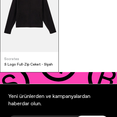
İndirim
İndirim
Reflect + Friends
Best Sellers
Best Sellers
mor ve ötesi
GİYİM
GİYİM
DUMAN
AKSESUAR
AKSESUAR
MUBI
KOLEKSİYONLAR
KOLEKSİYONLAR
Socrates
Bruno Society
S Logo Full-Zip Ceket - Siyah
Paribu
Cheetos
Yeni ürünlerden ve kampanyalardan
haberdar olun.