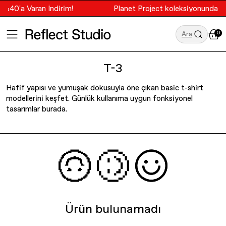
i %40'a Varan İndirim!
Planet Project koleksiyonunda %4
0
Ara
T-3
Hafif yapısı ve yumuşak dokusuyla öne çıkan basic t-shirt
ÖNE ÇIKANLAR
ÖNE ÇIKANLAR
Tüm Ürünler
Planet Project
modellerini keşfet. Günlük kullanıma uygun fonksiyonel
tasarımlar burada.
Tüm Ürünler
Tüm Ürünler
T-Shirt
Socrates Dergi
Yeniler
Yeniler
Hoodie
GALATASARAY
Terry Koleksiyonu
Terry Koleksiyonu
Sweatshirt
TVF Market
Resort Koleksiyonu
Resort Koleksiyonu
Eşofman Altı
Ürün bulunamadı
Trail of Us
Çizgililer
Çizgililer
Aksesuar