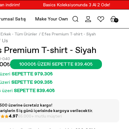
dirim!
Basics Koleksiyonunda 3 Al 2 Öde!
Tr
rumsal Satış
Make Your Own Merch
PoV
0
Erkek - Tüm Ürünler
Efes Premium T-shirt - Siyah
f Us
s Premium T-shirt - Siyah
1-040
.00₺
10000₺ ÜZERI SEPETTE 839.40₺
üzeri
SEPETTE 979.30₺
üzeri
SEPETTE 909.35₺
 üzeri
SEPETTE 839.40₺
500 üzerine ücretsiz kargo!
arişlerin 5 iş günü içerisinde kargoya verilecektir.
4.97
65.000+ mutlu müşteri