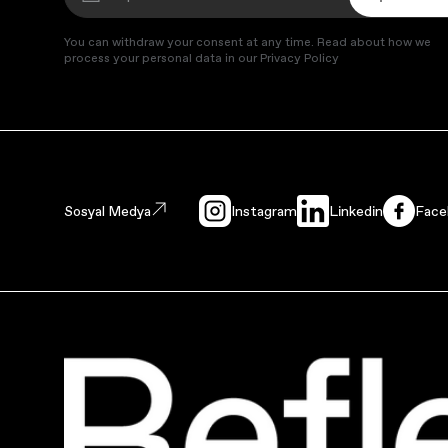
You can withdraw your consent at any time. Read about how we
process your personal data in our Privacy Policy
Sosyal Medya
Instagram
Linkedin
Face