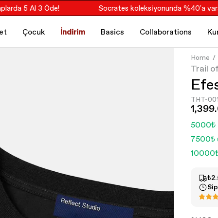
da 5 Al 3 Öde!
Socrates koleksiyonunda %40'a varan in
et
Çocuk
İndirim
Basics
Collaborations
Ku
Home
Trail o
Efe
THT-00
1,399
5000₺ 
7500₺ 
10000₺
₺2.
Sip