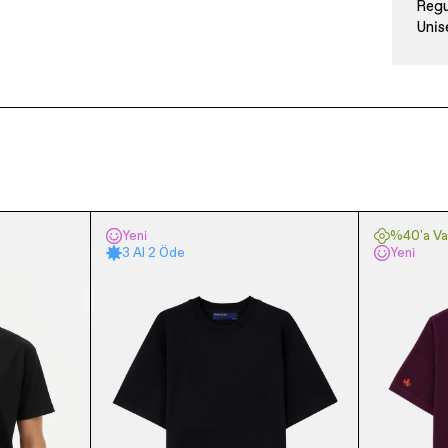
Regu
Unis
Yeni
%40'a Var
3 Al 2 Öde
Yeni