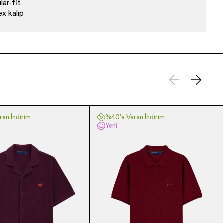
lar-fit
ex kalıp
an İndirim
%40'a Varan İndirim
Yeni