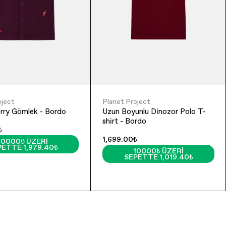
oject
Planet Project
erry Gömlek - Bordo
Uzun Boyunlu Dinozor Polo T-
shirt - Bordo
₺
1,699.00₺
10000₺ ÜZERI
PETTE 1,979.40₺
10000₺ ÜZERI
SEPETTE 1,019.40₺