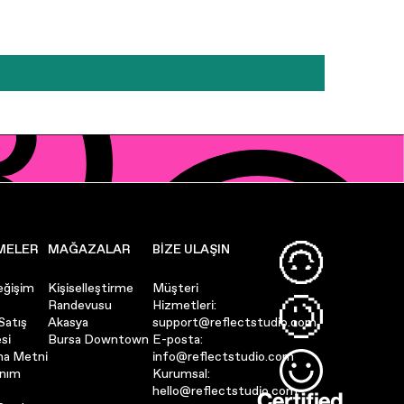
MELER
MAĞAZALAR
BIZE ULAŞIN
eğişim
Kişiselleştirme
Müşteri
Randevusu
Hizmetleri:
Satış
Akasya
support@reflectstudio.com
si
Bursa Downtown
E-posta:
ma Metni
info@reflectstudio.com
anım
Kurumsal:
hello@reflectstudio.com