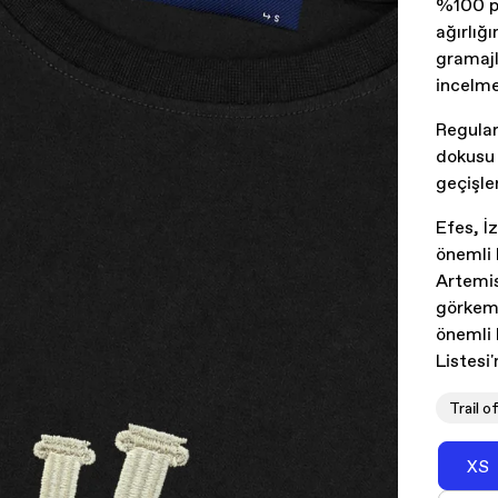
%100 pa
ağırlığ
gramajl
incelme
Regular
dokusu 
geçişler
Efes, İ
önemli k
Artemis
görkeml
önemli
Listesi
Trail o
XS
Va