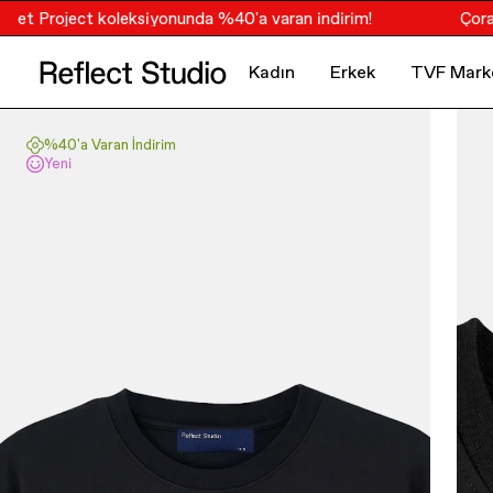
t Project koleksiyonunda %40'a varan indirim!
Çoraplar
Kadın
Erkek
TVF Mark
%40'a Varan İndirim
Yeni