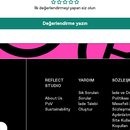
İlk değerlendirmeyi yapan siz olun
Değerlendirme yazın
REFLECT
YARDIM
SÖZLEŞ
STUDIO
Sık Sorulan
İade ve D
About Us
Sorular
Politikası
PoV
İade Talebi
Mesafeli 
Sustainability
Oluştur
Sözleşme
Aydınlat
Site Kull
Koşulları
l