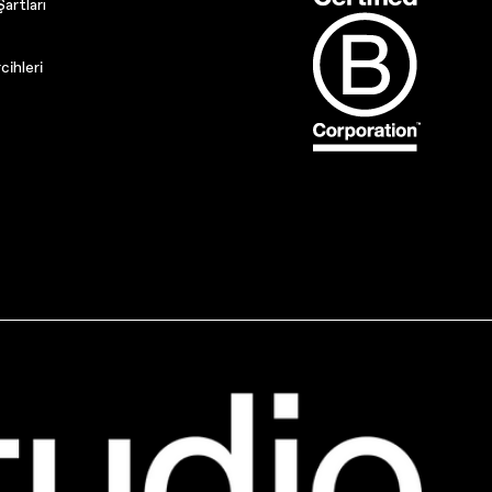
artları
cihleri