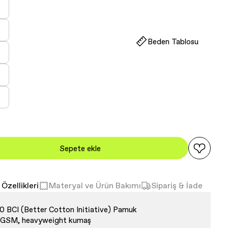
kendi
ya
ryasyon
llanılamıyor
kendi
ya
ryasyon
Beden Tablosu
llanılamıyor
kendi
ya
ryasyon
llanılamıyor
kendi
ya
ryasyon
llanılamıyor
kendi
ya
ryasyon
llanılamıyor
kendi
ya
llanılamıyor
Sepete ekle
Özellikleri
Materyal ve Ürün Bakımı
Sipariş & İade
 BCI (Better Cotton Initiative) Pamuk
 GSM, heavyweight kumaş