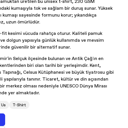
muktan üretilen bu unisex t-shirt, 230 GSM
ındaki kumaşıyla tok ve sağlam bir duruş sunar. Yüksek
ı kumaşı sayesinde formunu korur; yıkandıkça
z, uzun ömürlüdür.
-fit kesimi vücuda rahatça oturur. Kaliteli pamuk
ve dolgun yapısıyla günlük kullanımda ve mevsim
inde güvenilir bir alternatif sunar.
zmir'in Selçuk ilçesinde bulunan ve Antik Çağ'ın en
entlerinden biri olan tarihi bir yerleşimdir. Kent,
 Tapınağı, Celsus Kütüphanesi ve büyük tiyatrosu gibi
i yapılarıyla tanınır. Ticaret, kültür ve din açısından
 bir merkez olması nedeniyle UNESCO Dünya Mirası
'nde yer almaktadır.
f Us
T-Shirt
ryasyon