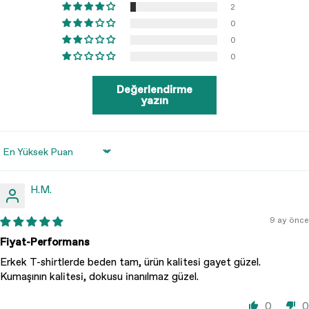
2
0
0
0
Değerlendirme
yazın
Sort by
H.M.
9 ay önce
Fiyat-Performans
Erkek T-shirtlerde beden tam, ürün kalitesi gayet güzel.
Kumaşının kalitesi, dokusu inanılmaz güzel.
0
0