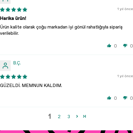
1 yıl önce
Harika ürün!
Ürün kalite olarak çoğu markadan iyi gönül rahatlığıyla sipariş
verilebilir.
0
0
B.Ç.
1 yıl önce
GÜZELDİ. MEMNUN KALDIM.
0
0
1
2
3