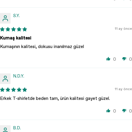
S.Y.
11 ay önce
Kumaş kalitesi
Kumaşının kalitesi, dokusu inanılmaz güzel
0
0
N.D.Y.
11 ay önce
Erkek T-shirletde beden tam, ürün kalitesi gayet güzel.
0
0
B.D.