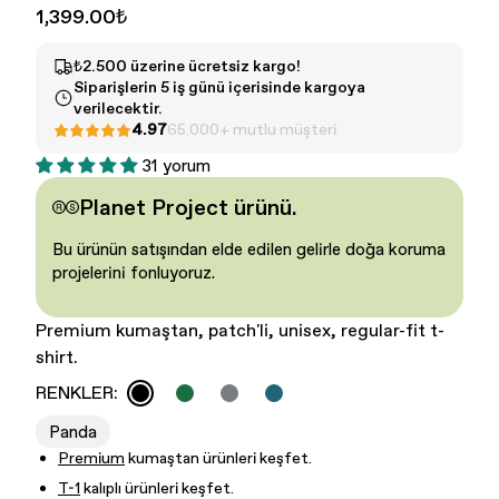
1,399.00₺
₺2.500 üzerine ücretsiz kargo!
Siparişlerin 5 iş günü içerisinde kargoya
verilecektir.
4.97
65.000+ mutlu müşteri
31 yorum
Planet Project ürünü.
Kadın - Tüm Ürünler
Erkek - Tüm ürünler
Bu ürünün satışından elde edilen gelirle doğa koruma
projelerini fonluyoruz.
Premium kumaştan,
patch'li
, unisex, regular-fit t-
shirt.
RENKLER:
Panda
Premium
kumaştan ürünleri keşfet.
T-1
kalıplı ürünleri keşfet.