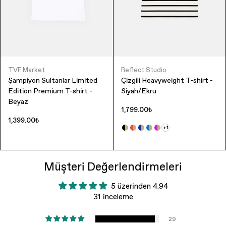
TVF Market
Reflect Studio
Şampiyon Sultanlar Limited
Çizgili Heavyweight T-shirt -
Edition Premium T-shirt -
Siyah/Ekru
Beyaz
1,799.00₺
1,399.00₺
+1
Müşteri Değerlendirmeleri
5 üzerinden 4.94
31 inceleme
29