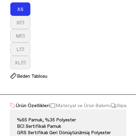
XS
Varyasyon
tükendi
S
veya
Varyasyon
kullanılamıyor
tükendi
M
veya
Varyasyon
kullanılamıyor
tükendi
L
veya
Varyasyon
kullanılamıyor
tükendi
XL
veya
Varyasyon
kullanılamıyor
tükendi
Beden Tablosu
veya
kullanılamıyor
Ürün Özellikleri
Materyal ve Ürün Bakımı
Sipariş 
%65 Pamuk, %35 Polyester
BCI Sertifikalı Pamuk
GRS Sertifikalı Geri Dönüştürülmüş Polyester