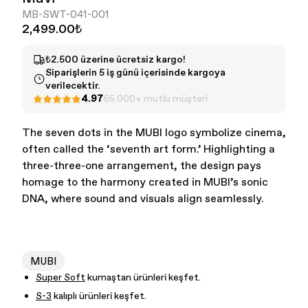
MB-SWT-041-001
2,499.00₺
₺2.500 üzerine ücretsiz kargo!
Siparişlerin 5 iş günü içerisinde kargoya
verilecektir.
4.97
65.000+ mutlu müşteri
Kadın - Tüm Ürünler
Erkek - Tüm ürünler
The seven dots in the MUBI logo symbolize cinema,
often called the ‘seventh art form.’ Highlighting a
three-three-one arrangement, the design pays
homage to the harmony created in MUBI’s sonic
DNA, where sound and visuals align seamlessly.
MUBI
Super Soft
kumaştan ürünleri keşfet.
S-3
kalıplı ürünleri keşfet.