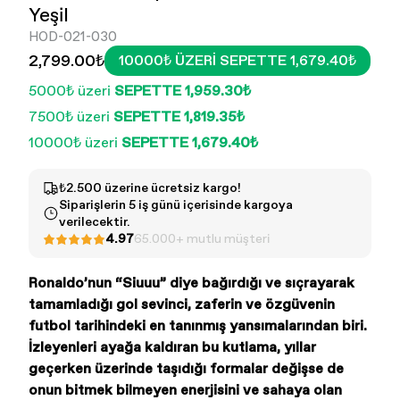
Yeşil
HOD-021-030
2,799.00₺
10000₺ ÜZERI SEPETTE 1,679.40₺
5000₺ üzeri
SEPETTE 1,959.30₺
7500₺ üzeri
SEPETTE 1,819.35₺
10000₺ üzeri
SEPETTE 1,679.40₺
Kadın - Tüm Ürünler
Erkek - Tüm ürünler
₺2.500 üzerine ücretsiz kargo!
Siparişlerin 5 iş günü içerisinde kargoya
verilecektir.
4.97
65.000+ mutlu müşteri
Ronaldo’nun “Siuuu” diye bağırdığı ve sıçrayarak
tamamladığı gol sevinci, zaferin ve özgüvenin
futbol tarihindeki en tanınmış yansımalarından biri.
İzleyenleri ayağa kaldıran bu kutlama, yıllar
geçerken üzerinde taşıdığı formalar değişse de
onun bitmek bilmeyen enerjisini ve sahaya olan