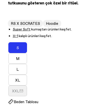
tutkusunu gösteren çok özel bir ritüel.
RS X SOCRATES
Hoodie
Super Soft
kumaştan ürünleri keşfet.
H-1
kalıplı ürünleri keşfet.
S
Varyasyon
tükendi
M
veya
Varyasyon
kullanılamıyor
tükendi
L
veya
Varyasyon
kullanılamıyor
tükendi
XL
veya
Varyasyon
kullanılamıyor
tükendi
XXL
veya
Varyasyon
kullanılamıyor
tükendi
Beden Tablosu
veya
kullanılamıyor