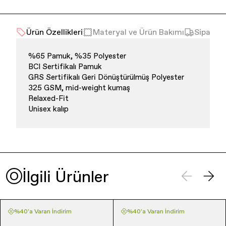
Ürün Özellikleri
Materyal ve Ürün Bakımı
Sipariş 
%65 Pamuk, %35 Polyester
BCI Sertifikalı Pamuk
GRS Sertifikalı Geri Dönüştürülmüş Polyester
325 GSM, mid-weight kumaş
Relaxed-Fit
Unisex kalıp
İlgili Ürünler
%40'a Varan İndirim
%40'a Varan İndirim