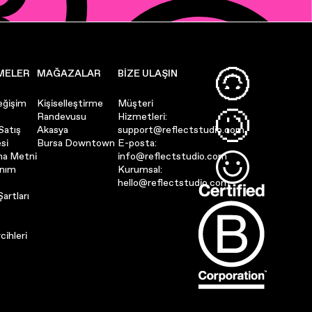
MELER
MAĞAZALAR
BIZE ULAŞIN
eğişim
Kişiselleştirme
Müşteri
Randevusu
Hizmetleri:
Satış
Akasya
support@reflectstudio.com
si
Bursa Downtown
E-posta:
ma Metni
info@reflectstudio.com
anım
Kurumsal:
hello@reflectstudio.com
artları
cihleri