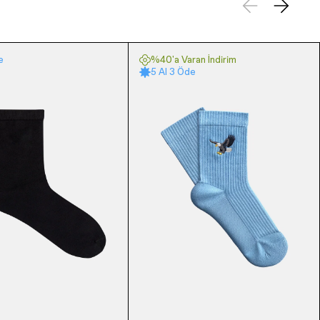
e
%40'a Varan İndirim
5 Al 3 Öde