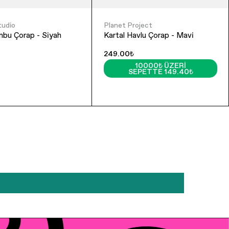
tudio
Planet Project
mbu Çorap - Siyah
Kartal Havlu Çorap - Mavi
249.00₺
10000₺ ÜZERI
SEPETTE 149.40₺