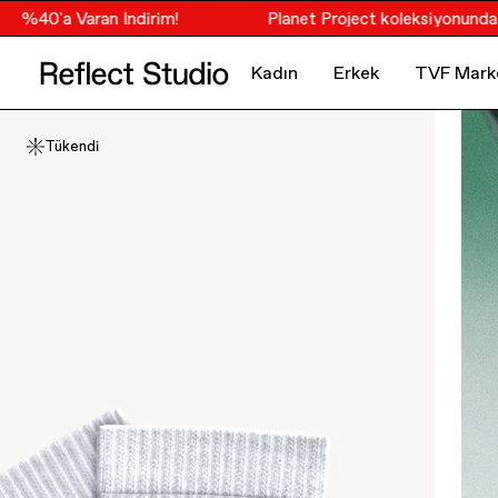
%40'a Varan İndirim!
Planet Project koleksiyonunda %40
Kadın
Erkek
TVF Mark
Tükendi