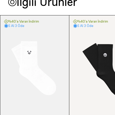
İlgili Ürünler
%40'a Varan İndirim
%40'a Varan İndirim
5 Al 3 Öde
5 Al 3 Öde