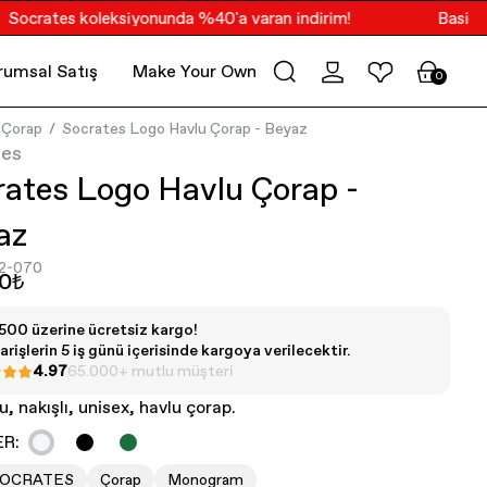
crates koleksiyonunda %40'a varan indirim!
Basics Kol
rumsal Satış
Make Your Own Merch
PoV
0
Çorap
Socrates Logo Havlu Çorap - Beyaz
tes
rates Logo Havlu Çorap -
az
2-070
00₺
500 üzerine ücretsiz kargo!
arişlerin 5 iş günü içerisinde kargoya verilecektir.
4.97
65.000+ mutlu müşteri
, nakışlı, unisex, havlu çorap.
R:
SOCRATES
Çorap
Monogram