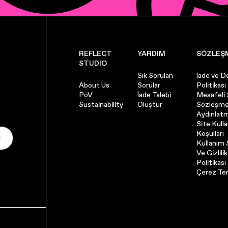
REFLECT
YARDIM
SÖZLEŞ
STUDIO
Sık Sorulan
İade ve D
About Us
Sorular
Politikası
PoV
İade Talebi
Mesafeli 
Sustainability
Oluştur
Sözleşme
Aydınlat
Site Kull
Koşulları
l
Kullanım Ş
Ve Gizlilik
Politikası
Çerez Ter