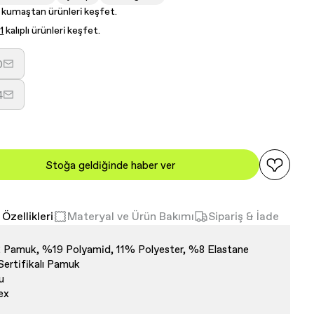
kumaştan ürünleri keşfet.
1
kalıplı ürünleri keşfet.
0
aryasyon
ükendi
4
eya
aryasyon
ullanılamıyor
ükendi
eya
ullanılamıyor
Stoğa geldiğinde haber ver
Özellikleri
Materyal ve Ürün Bakımı
Sipariş & İade
Pamuk, %19 Polyamid, 11% Polyester, %8 Elastane
Sertifikalı Pamuk
u
ex