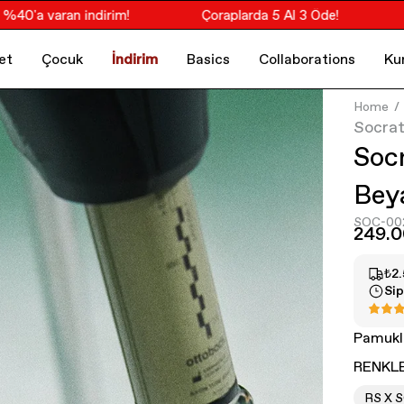
'a varan indirim!
Çoraplarda 5 Al 3 Öde!
So
et
Çocuk
İndirim
Basics
Collaborations
Ku
Home
Socra
Soc
Bey
SOC-00
249.
₺2.
Sip
Pamuklu
RENKLE
RS X 