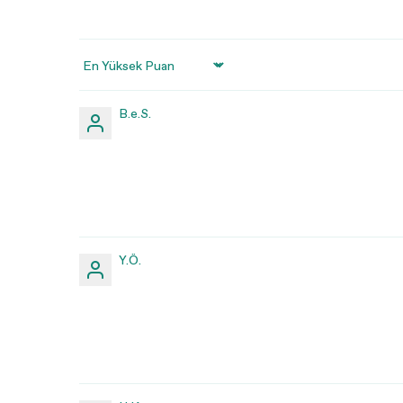
Sort by
B.e.S.
Y.Ö.