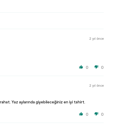
2 yıl önce
0
0
2 yıl önce
ahat. Yaz aylarında giyebileceğiniz en iyi tshirt.
0
0