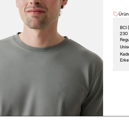
Ürün 
BCI 
230
Regu
Unis
Kadı
Erke