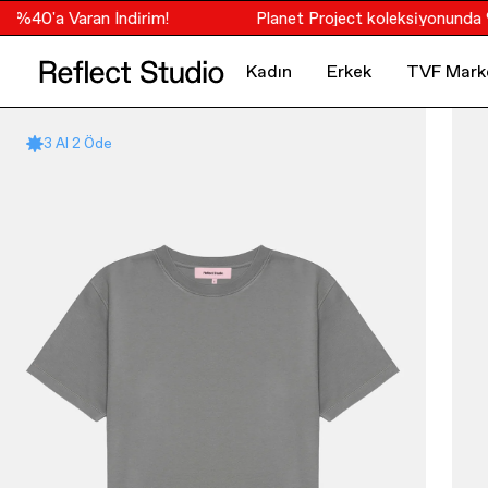
40'a Varan İndirim!
Planet Project koleksiyonunda %40'
Kadın
Erkek
TVF Mark
3 Al 2 Öde