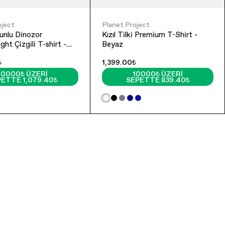
oject
Planet Project
unlu Dinozor
Kızıl Tilki Premium T-Shirt -
ht Çizgili T-shirt -
Beyaz
Kiremit
₺
1,399.00₺
10000₺ ÜZERI
10000₺ ÜZERI
ETTE 1,079.40₺
SEPETTE 839.40₺