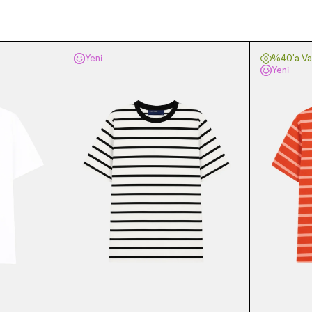
Yeni
%40'a Var
Yeni