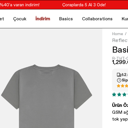
a varan indirim!
Çoraplarda 5 Al 3 Öde!
Soc
et
Çocuk
İndirim
Basics
Collaborations
Ku
Home
Reflec
Basi
R-THT-
1,299
₺2.
Sip
Ürün Öz
GSM ağı
tok yap