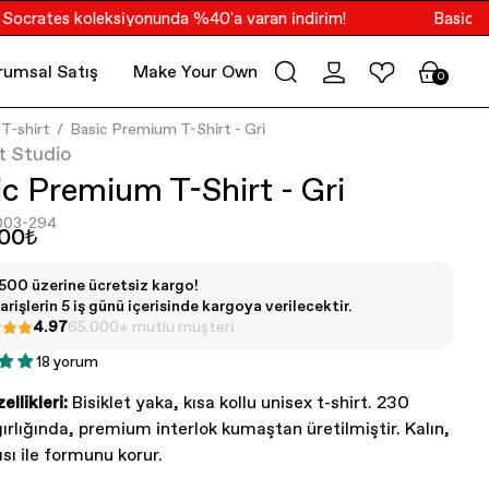
rates koleksiyonunda %40'a varan indirim!
Basics Kole
rumsal Satış
Make Your Own Merch
PoV
0
T-shirt
Basic Premium T-Shirt - Gri
t Studio
c Premium T-Shirt - Gri
003-294
.00₺
500 üzerine ücretsiz kargo!
arişlerin 5 iş günü içerisinde kargoya verilecektir.
4.97
65.000+ mutlu müşteri
18 yorum
ellikleri:
Bisiklet yaka, kısa kollu unisex t-shirt. 230
rlığında, premium interlok kumaştan üretilmiştir. Kalın,
ısı ile formunu korur.