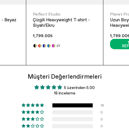
Reflect Studio
Planet Pr
 - Beyaz
Çizgili Heavyweight T-shirt -
Uzun Boy
Siyah/Ekru
Heavyweig
Turuncu-
1,799.00₺
1,799.00
SEP
+1
Müşteri Değerlendirmeleri
5 üzerinden 5.00
18 inceleme
18
0
0
0