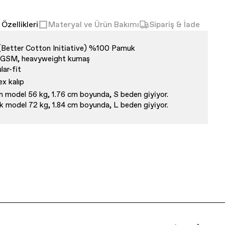
Özellikleri
Materyal ve Ürün Bakımı
Sipariş & İade
(Better Cotton Initiative) %100 Pamuk
 GSM, heavyweight kumaş
lar-fit
ex kalıp
n model 56 kg, 1.76 cm boyunda, S beden giyiyor.
k model 72 kg, 1.84 cm boyunda, L beden giyiyor.