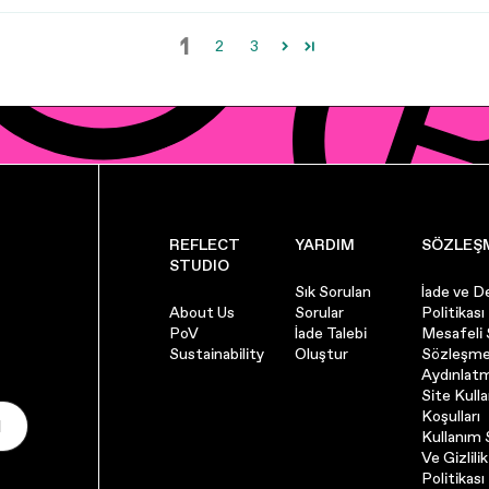
1
2
3
REFLECT
YARDIM
SÖZLEŞ
STUDIO
Sık Sorulan
İade ve D
About Us
Sorular
Politikası
PoV
İade Talebi
Mesafeli 
Sustainability
Oluştur
Sözleşme
Aydınlat
Site Kull
Koşulları
l
Kullanım Ş
Ve Gizlilik
Politikası