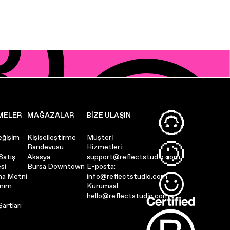
MELER
MAĞAZALAR
BIZE ULAŞIN
eğişim
Kişiselleştirme
Müşteri
Randevusu
Hizmetleri:
Satış
Akasya
support@reflectstudio.com
si
Bursa Downtown
E-posta:
ma Metni
info@reflectstudio.com
anım
Kurumsal:
hello@reflectstudio.com
artları