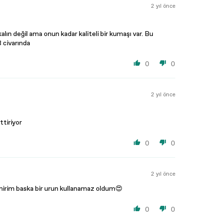
2 yıl önce
ın değil ama onun kadar kaliteli bir kumaşı var. Bu
 civarında
0
0
2 yıl önce
ttiriyor
0
0
2 yıl önce
nirim baska bir urun kullanamaz oldum😍
0
0