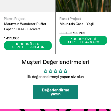
Planet Project
Planet Project
Mountain Wanderer Puffer
Mountain Case - Yeşil
Laptop Case - Lacivert
999.00₺
799.20₺
1,499.00₺
10000₺ ÜZERI
SEPETTE 479.52₺
10000₺ ÜZERI
SEPETTE 899.40₺
Müşteri Değerlendirmeleri
İlk değerlendirmeyi yapan siz olun
Değerlendirme
yazın