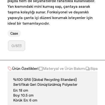
plajda hem de seyahatlerde rahatlıkla kullanılabilir.
Yan kısmındaki mini kumaş sap, çantaya asarak
taşıma kolaylığı sunar. Fonksiyonel ve dayanıklı
yapısıyla çanta içi düzeni korumak isteyenler için
ideal bir tamamlayıcıdır.
Case
O/S
Varyasyon
tükendi
veya
kullanılamıyor
Ürün Özellikleri
Materyal ve Ürün Bakımı
Sipariş 
%100 GRS (Global Recycling Standard)
Sertifikalı Geri Dönüştürülmüş Polyester
En: 18 cm
Boy: 10.5 cm
Körük En: 6 cm