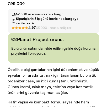
799.00₺
₺2.500 üzerine ücretsiz kargo!
Siparişlerin 5 iş günü içerisinde kargoya
verilecektir.
4.97
65.000+ mutlu müşteri
Planet Project ürünü.
Kadın - Tüm Ürünler
Erkek - Tüm ürünler
Bu ürünün satışından elde edilen gelirle doğa koruma
projelerini fonluyoruz.
Özellikle plaj çantalarının içini düzenlemek ve küçük
eşyaları bir arada tutmak için tasarlanan bu pratik
organizer case, su itici kumaştan üretilmiştir.
Güneş kremi, ıslak mayo, telefon veya kozmetik
ürünlerini güvenle taşımanı sağlar.
Hafif yapısı ve kompakt formu sayesinde hem