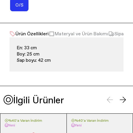
O/S
Varyasyon
tükendi
veya
kullanılamıyor
Ürün Özellikleri
Materyal ve Ürün Bakımı
Sipariş 
En: 33 cm
Boy: 25 cm
Sap boyu: 42 cm
İlgili Ürünler
%40'a Varan İndirim
%40'a Varan İndirim
Yeni
Yeni