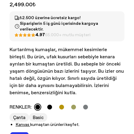
2,499.00₺
₺2.500 üzerine ücretsiz kargo!
Siparişlerin 5 iş günü içerisinde kargoya
verilecektir.
4.97
65.000+ mutlu müşteri
Kurtarılmış kumaşlar, mükemmel kesimlerle
birleşti. Bu ürün, ufak kusurları sebebiyle kenara
Kadın - Tüm Ürünler
Erkek - Tüm ürünler
ayrılan bir kumaştan üretildi. Bu sebeple bir önceki
yaşam döngüsünün bazı izlerini taşıyor. Bu izler onu
hatalı değil, özgün kılıyor. Sınırlı sayıda üretildiği
için bir daha aynısını bulamayabilirsin. İzlerini
benimse, benzersizliğini kutla.
RENKLER:
Çanta
Basic
Kanvas
kumaştan ürünleri keşfet.