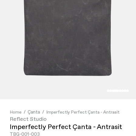
İndirim
İndirim
Reflect + Friends
Best Sellers
Best Sellers
mor ve ötesi
GİYİM
GİYİM
DUMAN
AKSESUAR
AKSESUAR
MUBI
KOLEKSİYONLAR
KOLEKSİYONLAR
Bruno Society
Paribu
Cheetos
Çanta
Home
Imperfectly Perfect Çanta - Antrasit
Reflect Studio
Imperfectly Perfect Çanta - Antrasit
TBG-001-003