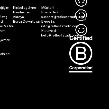
eğişim
Kişiselleştirme
Müşteri
Randevusu
Hizmetleri:
Satış
Akasya
support@reflectstudio.com
si
Bursa Downtown
E-posta:
ma Metni
info@reflectstudio.com
anım
Kurumsal:
hello@reflectstudio.com
artları
cihleri