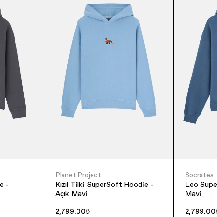
Planet Project
Socrates
e -
Kızıl Tilki SuperSoft Hoodie -
Leo Super
Açık Mavi
Mavi
2,799.00₺
2,799.00