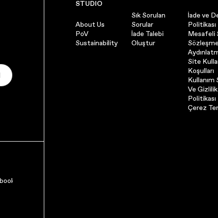
STUDIO
Sık Sorulan
İade ve D
About Us
Sorular
Politikası
PoV
İade Talebi
Mesafeli 
Sustainability
Oluştur
Sözleşme
Aydınlat
Site Kull
Koşulları
l
Kullanım Ş
Ve Gizlilik
Politikası
Çerez Ter
book