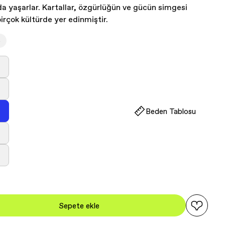
da yaşarlar. Kartallar, özgürlüğün ve gücün simgesi
birçok kültürde yer edinmiştir.
e
ryasyon
kendi
ya
ryasyon
llanılamıyor
kendi
Beden Tablosu
ya
ryasyon
llanılamıyor
kendi
ya
ryasyon
llanılamıyor
kendi
ya
ryasyon
llanılamıyor
kendi
ya
llanılamıyor
Sepete ekle