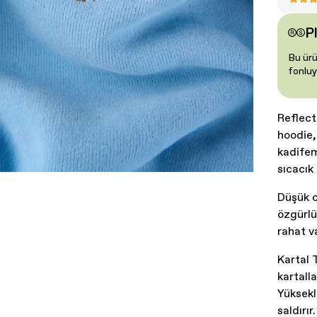
P
Bu ürü
fonluy
Reflect
hoodie,
kadifem
sıcacık
Düşük o
özgürlü
rahat v
Kartal 
kartall
Yüksekl
saldırı