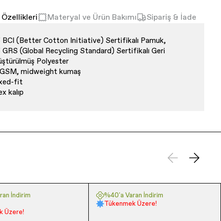
Özellikleri
Materyal ve Ürün Bakımı
Sipariş & İade
BCI (Better Cotton Initiative) Sertifikalı Pamuk,
GRS (Global Recycling Standard) Sertifikalı Geri
ştürülmüş Polyester
 GSM, midweight kumaş
xed-fit
ex kalıp
an İndirim
%40'a Varan İndirim
Tükenmek Üzere!
 Üzere!