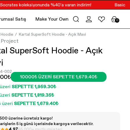
ates koleksiyonunda %40'a varan indirim!
Basics Kolek
rumsal Satış
Make Your Own Merch
PoV
0
Hoodie
Kartal SuperSoft Hoodie - Açık Mavi
 Project
al SuperSoft Hoodie - Açık
i
4-002
.00₺
10000₺ ÜZERI SEPETTE 1,679.40₺
üzeri
SEPETTE 1,959.30₺
üzeri
SEPETTE 1,819.35₺
 üzeri
SEPETTE 1,679.40₺
500 üzerine ücretsiz kargo!
arişlerin 5 iş günü içerisinde kargoya verilecektir.
4.97
65.000+ mutlu müşteri