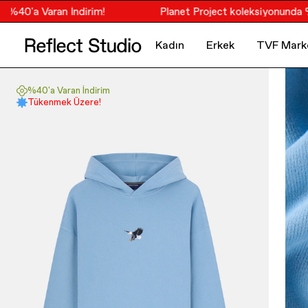
40'a Varan İndirim!
Planet Project koleksiyonunda %40'a
Kadın
Erkek
TVF Mark
%40'a Varan İndirim
Tükenmek Üzere!