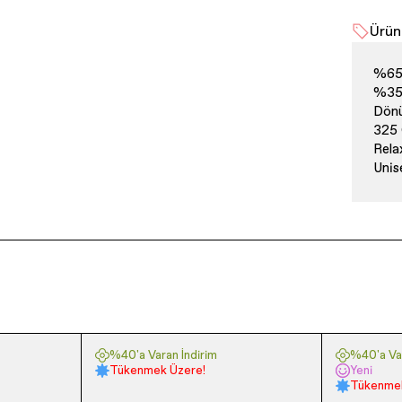
Ürün 
%65 
%35 
Dönü
325
Rela
Unis
%40'a Varan İndirim
%40'a Var
Tükenmek Üzere!
Yeni
Tükenmek