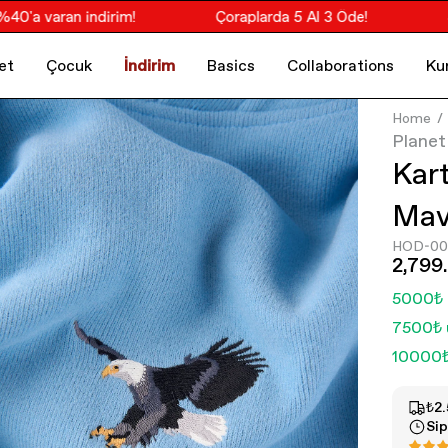
 varan indirim!
Çoraplarda 5 Al 3 Öde!
Socr
et
Çocuk
İndirim
Basics
Collaborations
Ku
Home
Planet
Kart
Mav
HOD-00
2,799
5000₺ 
7500₺ 
10000₺
₺2.
Sip