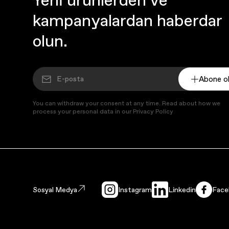
kampanyalardan haberdar
olun.
Abone o
You can withdraw your consent at any time. Read about how we
process your personal data in our Privacy Policy
Sosyal Medya
Instagram
Linkedin
Face