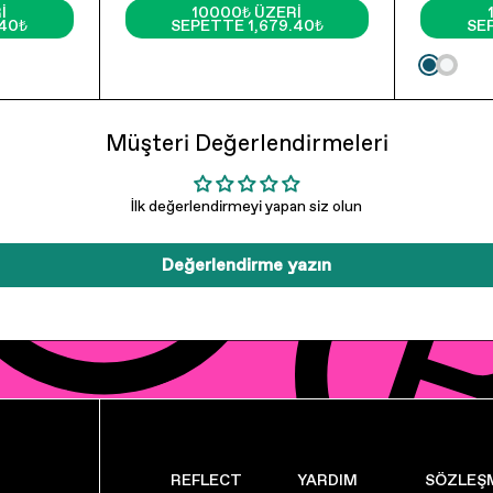
I
10000₺ ÜZERI
.40₺
SEPETTE 1,679.40₺
SE
Müşteri Değerlendirmeleri
İlk değerlendirmeyi yapan siz olun
Değerlendirme yazın
REFLECT
YARDIM
SÖZLEŞ