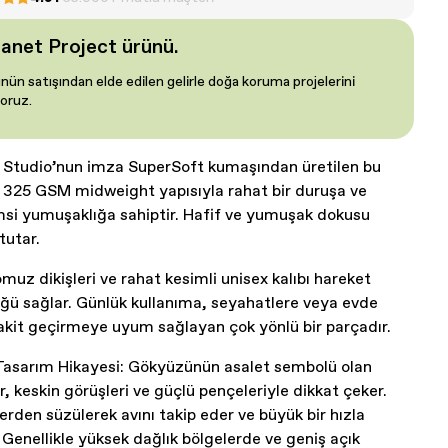
lanet Project ürünü.
nün satışından elde edilen gelirle doğa koruma projelerini
oruz.
 Studio’nun imza SuperSoft kumaşından üretilen bu
 325 GSM midweight yapısıyla rahat bir duruşa ve
si yumuşaklığa sahiptir. Hafif ve yumuşak dokusu
 tutar.
muz dikişleri ve rahat kesimli unisex kalıbı hareket
ğü sağlar. Günlük kullanıma, seyahatlere veya evde
akit geçirmeye uyum sağlayan çok yönlü bir parçadır.
Tasarım Hikayesi: Gökyüzünün asalet sembolü olan
ar, keskin görüşleri ve güçlü pençeleriyle dikkat çeker.
erden süzülerek avını takip eder ve büyük bir hızla
r. Genellikle yüksek dağlık bölgelerde ve geniş açık