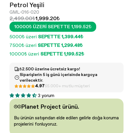
Petrol Yeşili
GML-016-020
2,499.00₺
1,999.20₺
10000₺ ÜZERI SEPETTE 1,199.52₺
5000₺ üzeri
SEPETTE 1,399.44₺
7500₺ üzeri
SEPETTE 1,299.48₺
10000₺ üzeri
SEPETTE 1,199.52₺
Kadın - Tüm Ürünler
Erkek - Tüm ürünler
₺2.500 üzerine ücretsiz kargo!
Siparişlerin 5 iş günü içerisinde kargoya
verilecektir.
4.97
65.000+ mutlu müşteri
3 yorum
Planet Project ürünü.
Bu ürünün satışından elde edilen gelirle doğa koruma
projelerini fonluyoruz.