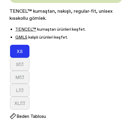
TENCEL™ kumaştan, nakışlı, regular-fit, unisex
kısakollu gömlek.
TENCEL™
kumaştan ürünleri keşfet.
GML5
kalıplı ürünleri keşfet.
XS
Varyasyon
tükendi
S
veya
Varyasyon
kullanılamıyor
tükendi
M
veya
Varyasyon
kullanılamıyor
tükendi
L
veya
Varyasyon
kullanılamıyor
tükendi
XL
veya
Varyasyon
kullanılamıyor
tükendi
Beden Tablosu
veya
kullanılamıyor