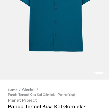
İndirim
İndirim
Reflect + Friends
Best Sellers
Best Sellers
mor ve ötesi
GİYİM
GİYİM
DUMAN
AKSESUAR
AKSESUAR
MUBI
KOLEKSİYONLAR
KOLEKSİYONLAR
Bruno Society
Paribu
Cheetos
Gömlek
Home
Panda Tencel Kısa Kol Gömlek - Petrol Yeşili
Planet Project
Panda Tencel Kısa Kol Gömlek -