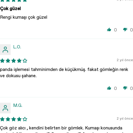
Çok güzel
Rengi kumaşı çok güzel
0
0
L.O.
2 yıl önce
panda işlemesi tahminimden de küçükmüş. fakat gömleğin renk
ve dokusu şahane.
0
0
M.G.
2 yıl önce
Çok göz alıcı , kendini belirten bir gömlek. Kumaşı konusunda