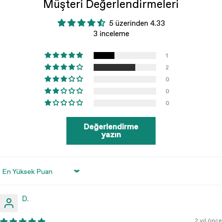
Müşteri Değerlendirmeleri
5 üzerinden 4.33
3 inceleme
1
2
0
0
0
Değerlendirme
yazın
Sort by
D.
2 yıl önce