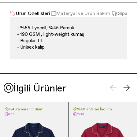
Ürün Özellikleri
Materyal ve Ürün Bakımı
Sipariş 
- %55 Lyocell, %45 Pamuk
- 190 GSM , light-weight kumaş
- Regular-fit
- Unisex kalıp
İlgili Ürünler
%40'a Varan İndirim
%40'a Varan İndirim
Yeni
Yeni