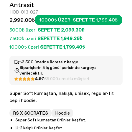
Antrasit
HOD-013-027
2,999.00₺
10000₺ ÜZERI SEPETTE 1,799.40₺
5000₺ üzeri
SEPETTE 2,099.30₺
7500₺ üzeri
SEPETTE 1,949.35₺
10000₺ üzeri
SEPETTE 1,799.40₺
Kadın - Tüm Ürünler
Erkek - Tüm ürünler
₺2.500 üzerine ücretsiz kargo!
Siparişlerin 5 iş günü içerisinde kargoya
verilecektir.
4.97
65.000+ mutlu müşteri
Super Soft kumaştan, nakışlı, unisex, regular-fit
cepli hoodie.
RS X SOCRATES
Hoodie
Super Soft
kumaştan ürünleri keşfet.
H-2
kalıplı ürünleri keşfet.