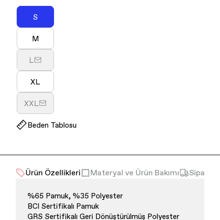
S
Varyasyon
tükendi
M
veya
Varyasyon
kullanılamıyor
tükendi
L
veya
Varyasyon
kullanılamıyor
tükendi
XL
veya
Varyasyon
kullanılamıyor
tükendi
XXL
veya
Varyasyon
kullanılamıyor
tükendi
Beden Tablosu
veya
kullanılamıyor
Ürün Özellikleri
Materyal ve Ürün Bakımı
Sipariş 
%65 Pamuk, %35 Polyester
BCI Sertifikalı Pamuk
GRS Sertifikalı Geri Dönüştürülmüş Polyester