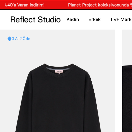
40'a Varan İndirim!
Planet Project koleksiyonunda %40'a
Kadın
Erkek
TVF Mark
3 Al 2 Öde