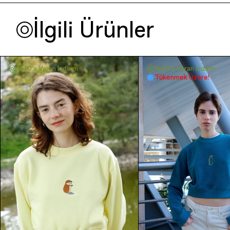
İlgili Ürünler
%40'a Varan İndirim
%40'a Varan İndirim
Tükenmek Üzere!