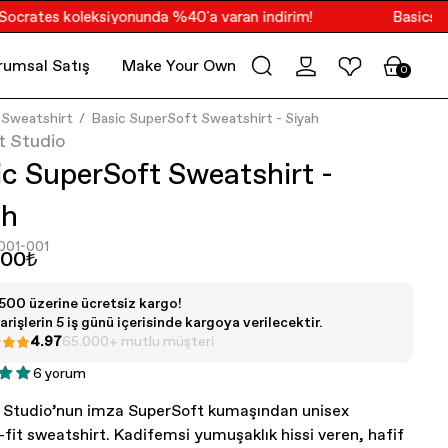
ates koleksiyonunda %40'a varan indirim!
Basics Kolek
rumsal Satış
Make Your Own Merch
PoV
0
Sweatshirt
Basic SuperSoft Sweatshirt - Siyah
t Studio
c SuperSoft Sweatshirt -
ah
001-001
.00₺
500 üzerine ücretsiz kargo!
arişlerin 5 iş günü içerisinde kargoya verilecektir.
4.97
65.000+ mutlu müşteri
6 yorum
 Studio’nun imza SuperSoft kumaşından unisex
-fit sweatshirt. Kadifemsi yumuşaklık hissi veren, hafif