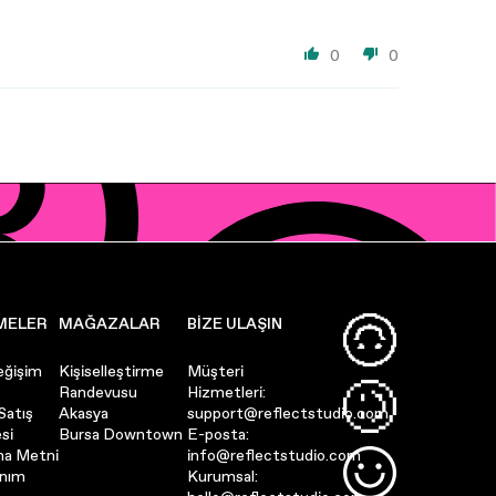
0
0
MELER
MAĞAZALAR
BIZE ULAŞIN
eğişim
Kişiselleştirme
Müşteri
Randevusu
Hizmetleri:
Satış
Akasya
support@reflectstudio.com
si
Bursa Downtown
E-posta:
ma Metni
info@reflectstudio.com
anım
Kurumsal: