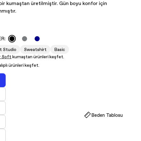
bir kumaştan üretilmiştir. Gün boyu konfor için
nmıştır.
R:
t Studio
Sweatshirt
Basic
r Soft
kumaştan ürünleri keşfet.
lıplı ürünleri keşfet.
ryasyon
kendi
ya
ryasyon
llanılamıyor
kendi
ya
ryasyon
Beden Tablosu
llanılamıyor
kendi
ya
ryasyon
llanılamıyor
kendi
ya
ryasyon