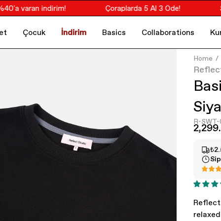
 varan indirim!
Çoraplarda 5 Al 3 Öde!
Socr
et
Çocuk
İndirim
Basics
Collaborations
Ku
Home
Reflec
Basi
Siy
R-SWT-
2,299
₺2.
Sip
Reflect
relaxed