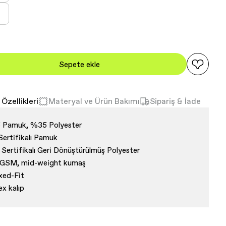
llanılamıyor
kendi
ya
ryasyon
llanılamıyor
kendi
ya
llanılamıyor
Sepete ekle
Özellikleri
Materyal ve Ürün Bakımı
Sipariş & İade
 Pamuk, %35 Polyester
Sertifikalı Pamuk
Sertifikalı Geri Dönüştürülmüş Polyester
 GSM, mid-weight kumaş
xed-Fit
ex kalıp