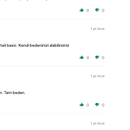
0
0
1 yıl önce
li basic. Kendi bedeninizi alabilirsiniz
0
0
1 yıl önce
dım. Tam beden.
0
0
1 yıl önce