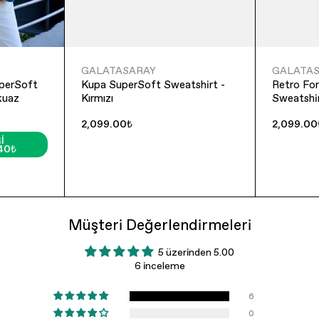
GALATASARAY
GALATA
perSoft
Kupa SuperSoft Sweatshirt -
Retro Fo
kuaz
Kırmızı
Sweatshir
2,099.00₺
2,099.00
I
40₺
Müşteri Değerlendirmeleri
5 üzerinden 5.00
6 inceleme
6
0