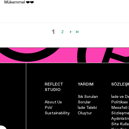
Mükemmel ❤️❤️
1
2
REFLECT
YARDIM
SÖZLEŞ
STUDIO
Sık Sorulan
İade ve D
About Us
Sorular
Politikası
PoV
İade Talebi
Mesafeli 
Sustainability
Oluştur
Sözleşme
Aydınlat
Site Kull