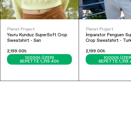
Planet Project
Planet Project
Yavru Kunduz SuperSoft Crop
İmparator Penguen Su
Sweatshirt - Sarı
Crop Sweatshirt - Tur
2,199.00₺
2,199.00₺
10000₺ ÜZERI
10000₺ ÜZER
SEPETTE 1,319.40₺
SEPETTE 1,319.