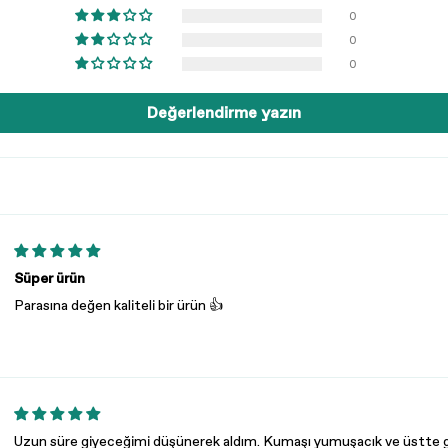
0
0
0
Değerlendirme yazın
Süper ürün
Parasına değen kaliteli bir ürün 👍
Uzun süre giyeceğimi düşünerek aldım. Kumaşı yumuşacık ve üstte g