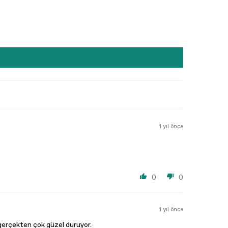
1 yıl önce
0
0
1 yıl önce
erçekten çok güzel duruyor.