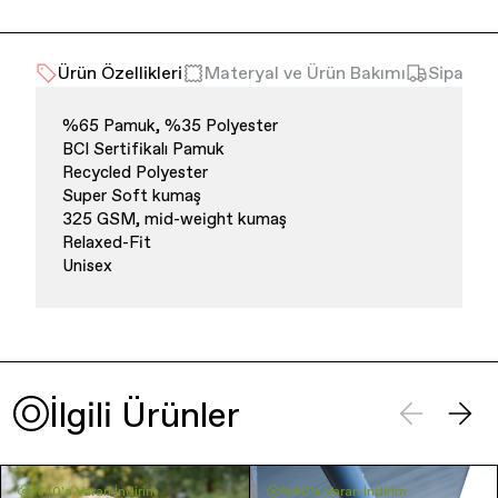
Ürün Özellikleri
Materyal ve Ürün Bakımı
Sipariş 
%65 Pamuk, %35 Polyester
BCI Sertifikalı Pamuk
Recycled Polyester
Super Soft kumaş
325 GSM, mid-weight kumaş
Relaxed-Fit
Unisex
İlgili Ürünler
%40'a Varan İndirim
%40'a Varan İndirim