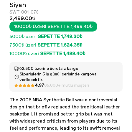
Siyah
SWT-001-078
2,499.00₺
10000₺ ÜZERI SEPETTE 1,499.40₺
5000₺ üzeri
SEPETTE 1,749.30₺
7500₺ üzeri
SEPETTE 1,624.35₺
10000₺ üzeri
SEPETTE 1,499.40₺
Kadın - Tüm Ürünler
Erkek - Tüm ürünler
₺2.500 üzerine ücretsiz kargo!
Siparişlerin 5 iş günü içerisinde kargoya
verilecektir.
4.97
65.000+ mutlu müşteri
The 2006 NBA Synthetic Ball was a controversial
design that briefly replaced the traditional leather
basketball. It promised better grip but was met
with widespread criticism from players due to its
feel and performance, leading to its swift removal