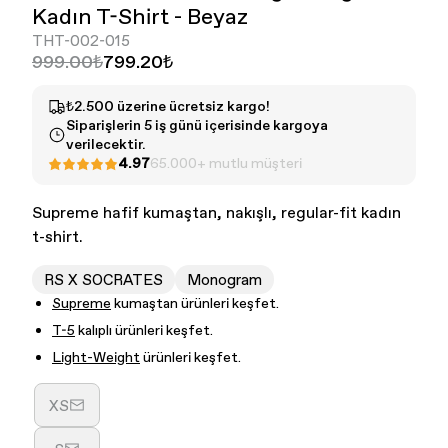
Kadın T-Shirt - Beyaz
THT-002-015
999.00₺
799.20₺
₺2.500 üzerine ücretsiz kargo!
Siparişlerin 5 iş günü içerisinde kargoya
verilecektir.
4.97
65.000+ mutlu müşteri
Kadın - Tüm Ürünler
Erkek - Tüm ürünler
Supreme hafif kumaştan, nakışlı, regular-fit kadın
t-shirt.
RS X SOCRATES
Monogram
Supreme
kumaştan ürünleri keşfet.
T-5
kalıplı ürünleri keşfet.
Light-Weight
ürünleri keşfet.
XS
Varyasyon
tükendi