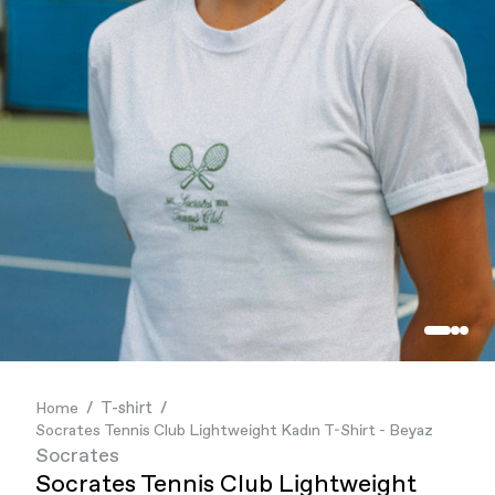
İndirim
İndirim
Reflect + Friends
Best Sellers
Best Sellers
mor ve ötesi
GİYİM
GİYİM
DUMAN
AKSESUAR
AKSESUAR
MUBI
KOLEKSİYONLAR
KOLEKSİYONLAR
Bruno Society
Paribu
Cheetos
T-shirt
Home
Socrates Tennis Club Lightweight Kadın T-Shirt - Beyaz
Socrates
Socrates Tennis Club Lightweight