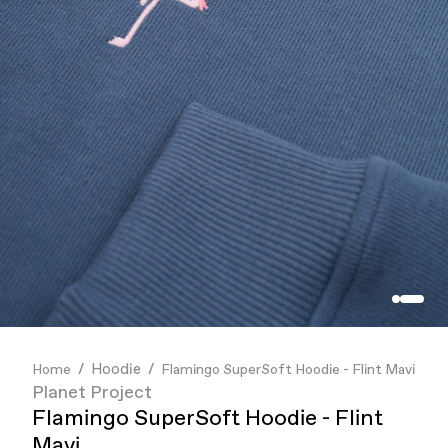
İndirim
İndirim
Reflect + Friends
Best Sellers
Best Sellers
mor ve ötesi
GİYİM
GİYİM
DUMAN
AKSESUAR
AKSESUAR
MUBI
KOLEKSİYONLAR
KOLEKSİYONLAR
Bruno Society
Paribu
Cheetos
Hoodie
Home
Flamingo SuperSoft Hoodie - Flint Mavi
Planet Project
Flamingo SuperSoft Hoodie - Flint
Mavi