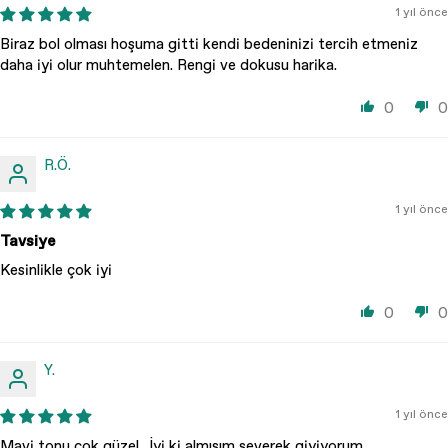
1 yıl önce
Biraz bol olması hoşuma gitti kendi bedeninizi tercih etmeniz
daha iyi olur muhtemelen. Rengi ve dokusu harika.
0
0
R.Ö.
1 yıl önce
Tavsiye
Kesinlikle çok iyi
0
0
Y.
1 yıl önce
Mavi tonu çok güzel.. İyi ki almışım severek giyiyorum..