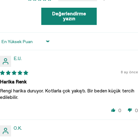
Değerlendirme
yazın
Sort by
E.U.
8 ay önce
Harika Renk
Rengi harika duruyor. Kotlarla çok yakıştı. Bir beden küçük tercih
edilebilir.
0
0
O.K.