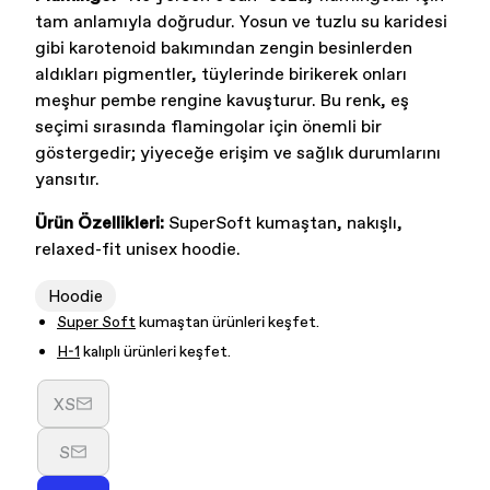
tam anlamıyla doğrudur. Yosun ve tuzlu su karidesi
gibi karotenoid bakımından zengin besinlerden
aldıkları pigmentler, tüylerinde birikerek onları
meşhur pembe rengine kavuşturur. Bu renk, eş
seçimi sırasında flamingolar için önemli bir
göstergedir; yiyeceğe erişim ve sağlık durumlarını
yansıtır.
Ürün Özellikleri:
SuperSoft kumaştan, nakışlı,
relaxed-fit unisex hoodie.
Hoodie
Super Soft
kumaştan ürünleri keşfet.
H-1
kalıplı ürünleri keşfet.
XS
Varyasyon
tükendi
S
veya
Varyasyon
kullanılamıyor
tükendi