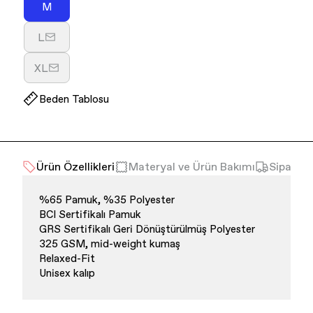
M
veya
Varyasyon
kullanılamıyor
tükendi
L
veya
Varyasyon
kullanılamıyor
tükendi
XL
veya
Varyasyon
kullanılamıyor
tükendi
Beden Tablosu
veya
kullanılamıyor
Ürün Özellikleri
Materyal ve Ürün Bakımı
Sipariş 
%65 Pamuk, %35 Polyester
BCI Sertifikalı Pamuk
GRS Sertifikalı Geri Dönüştürülmüş Polyester
325 GSM, mid-weight kumaş
Relaxed-Fit
Unisex kalıp