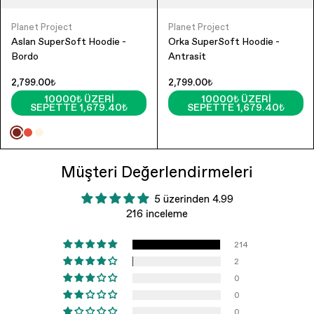
Planet Project
Planet Project
Aslan SuperSoft Hoodie -
Orka SuperSoft Hoodie -
Bordo
Antrasit
2,799.00₺
2,799.00₺
10000₺ ÜZERI
10000₺ ÜZERI
SEPETTE 1,679.40₺
SEPETTE 1,679.40₺
Müşteri Değerlendirmeleri
5 üzerinden 4.99
216 inceleme
214
2
0
0
0