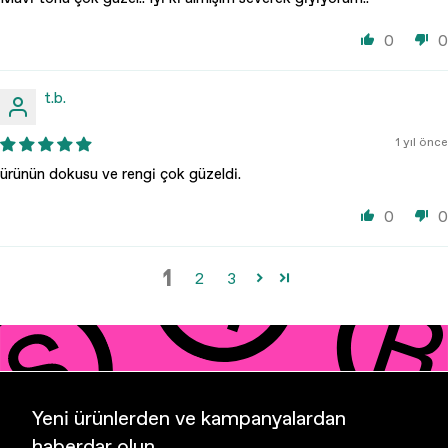
0
0
t.b.
1 yıl önce
ürünün dokusu ve rengi çok güzeldi.
0
0
1
2
3
Yeni ürünlerden ve kampanyalardan
haberdar olun.