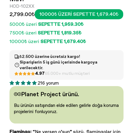
HOD-102XX
2,799.00₺
10000₺ ÜZERI SEPETTE 1,679.40₺
5000₺ üzeri
SEPETTE 1,959.30₺
7500₺ üzeri
SEPETTE 1,819.35₺
10000₺ üzeri
SEPETTE 1,679.40₺
Kadın - Tüm Ürünler
Erkek - Tüm ürünler
₺2.500 üzerine ücretsiz kargo!
Siparişlerin 5 iş günü içerisinde kargoya
verilecektir.
4.97
65.000+ mutlu müşteri
216 yorum
Planet Project ürünü.
Bu ürünün satışından elde edilen gelirle doğa koruma
projelerini fonluyoruz.
Flamingo:
“Ne yersen o’sun” sözü, flamingolar için